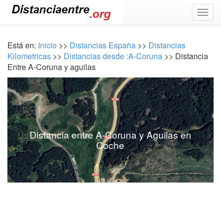
Togg
navig
Está en:
Inicio
>>
Distancias España
>>
Distancias
Kilometricas
>>
Distancias desde :A-Coruna
>> Distancia
Entre A-Coruna y aguilas
Distancia entre A-Coruna y Aguilas en
Coche