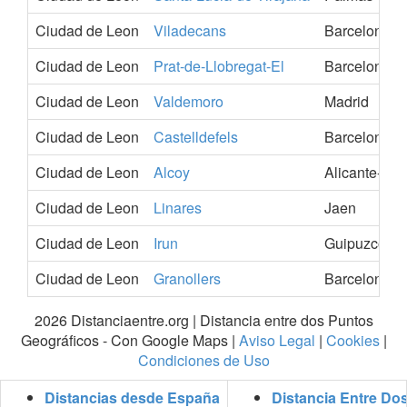
Ciudad de Leon
Viladecans
Barcelona
Ciudad de Leon
Prat-de-Llobregat-El
Barcelona
Ciudad de Leon
Valdemoro
Madrid
Ciudad de Leon
Castelldefels
Barcelona
Ciudad de Leon
Alcoy
Alicante-Ala
Ciudad de Leon
Linares
Jaen
Ciudad de Leon
Irun
Guipuzcoa
Ciudad de Leon
Granollers
Barcelona
2026 Distanciaentre.org | Distancia entre dos Puntos
Geográficos - Con Google Maps |
Aviso Legal
|
Cookies
|
Condiciones de Uso
Distancias desde España
Distancia Entre Do