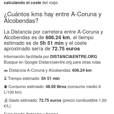
calculando el coste
del viaje:
¿Cuántos kms hay entre A-Coruna y
Alcobendas?
La Distancia por carretera entre A-Coruna y
Alcobendas es de
606.24 km
, el tiempo
estimado es de
5h 51 min
y el coste
aproximado sería de
72.75 euros
Información facilitada por
DISTANCIAENTRE.ORG
Busque en Google Distanciaentre.org para otras rutas
🚗 Distancia A-Coruna y Alcobendas:
606.24 km
⏳ Tiempo estimado:
5h 51 min
⛽ Consumo estimado:
48.50 litros
(consumo medio 8
L/100 km)
💰 Gasto estimado:
72.75 euros
(precio combustible 1,50
€/L)
Calculando distancia y tiempo...