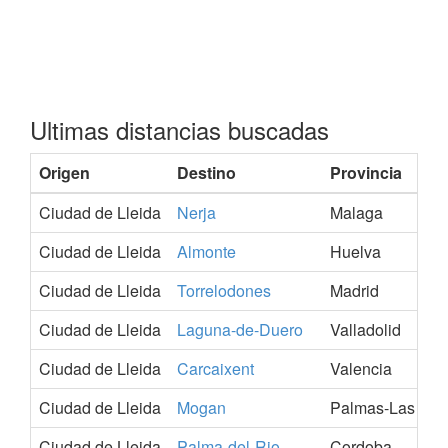
Ultimas distancias buscadas
Origen
Destino
Provincia
Ha
Ciudad de Lleida
Nerja
Malaga
2
Ciudad de Lleida
Almonte
Huelva
2
Ciudad de Lleida
Torrelodones
Madrid
2
Ciudad de Lleida
Laguna-de-Duero
Valladolid
2
Ciudad de Lleida
Carcaixent
Valencia
2
Ciudad de Lleida
Mogan
Palmas-Las
2
Ciudad de Lleida
Palma-del-Rio
Cordoba
2