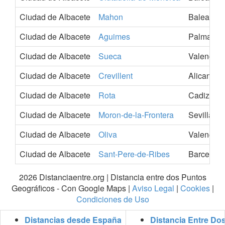
Ciudad de Albacete
Mahon
Balears-Il
Ciudad de Albacete
Aguimes
Palmas-L
Ciudad de Albacete
Sueca
Valencia
Ciudad de Albacete
Crevillent
Alicante-
Ciudad de Albacete
Rota
Cadiz
Ciudad de Albacete
Moron-de-la-Frontera
Sevilla
Ciudad de Albacete
Oliva
Valencia
Ciudad de Albacete
Sant-Pere-de-Ribes
Barcelona
2026 Distanciaentre.org | Distancia entre dos Puntos
Geográficos - Con Google Maps |
Aviso Legal
|
Cookies
|
Condiciones de Uso
Distancias desde España
Distancia Entre Do