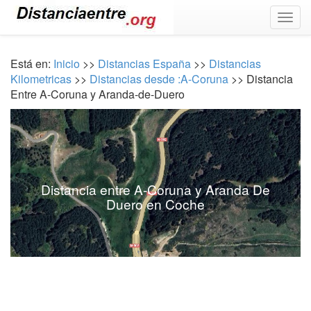
Togg
navig
Está en:
Inicio
>>
Distancias España
>>
Distancias
Kilometricas
>>
Distancias desde :A-Coruna
>> Distancia
Entre A-Coruna y Aranda-de-Duero
Distancia entre A-Coruna y Aranda De
Duero en Coche