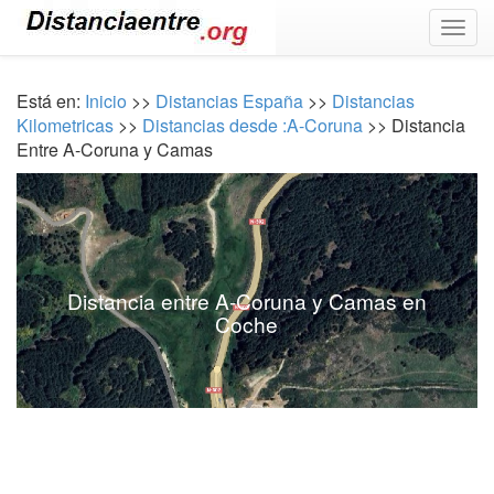
Togg
navig
Está en:
Inicio
>>
Distancias España
>>
Distancias
Kilometricas
>>
Distancias desde :A-Coruna
>> Distancia
Entre A-Coruna y Camas
Distancia entre A-Coruna y Camas en
Coche