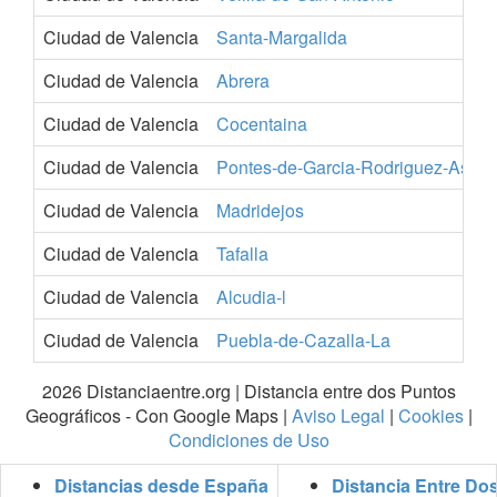
Ciudad de Valencia
Santa-Margalida
B
Ciudad de Valencia
Abrera
B
Ciudad de Valencia
Cocentaina
A
Ciudad de Valencia
Pontes-de-Garcia-Rodriguez-As
A
Ciudad de Valencia
Madridejos
T
Ciudad de Valencia
Tafalla
N
Ciudad de Valencia
Alcudia-l
V
Ciudad de Valencia
Puebla-de-Cazalla-La
S
2026 Distanciaentre.org | Distancia entre dos Puntos
Geográficos - Con Google Maps |
Aviso Legal
|
Cookies
|
Condiciones de Uso
Distancias desde España
Distancia Entre Do