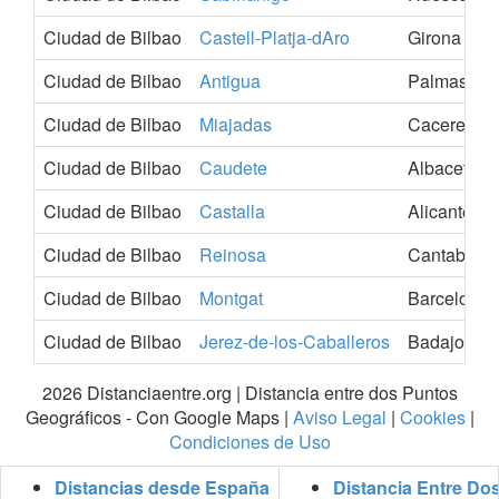
Ciudad de Bilbao
Castell-Platja-dAro
Girona
Ciudad de Bilbao
Antigua
Palmas-La
Ciudad de Bilbao
Miajadas
Caceres
Ciudad de Bilbao
Caudete
Albacete
Ciudad de Bilbao
Castalla
Alicante-Al
Ciudad de Bilbao
Reinosa
Cantabria
Ciudad de Bilbao
Montgat
Barcelona
Ciudad de Bilbao
Jerez-de-los-Caballeros
Badajoz
2026 Distanciaentre.org | Distancia entre dos Puntos
Geográficos - Con Google Maps |
Aviso Legal
|
Cookies
|
Condiciones de Uso
Distancias desde España
Distancia Entre Do