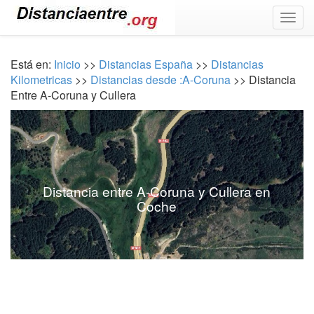
Togg
navig
Está en:
Inicio
>>
Distancias España
>>
Distancias
Kilometricas
>>
Distancias desde :A-Coruna
>> Distancia
Entre A-Coruna y Cullera
Distancia entre A-Coruna y Cullera en
Coche