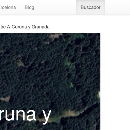
rcelona
Blog
Buscador
ntre A-Coruna y Granada
runa y