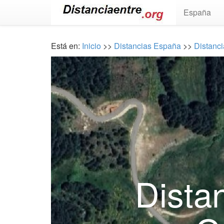
España
Está en:
Inicio
>>
Distancias España
>>
Distanci
Dista