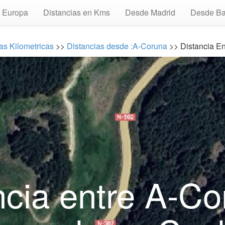
Europa
Distancias en Kms
Desde Madrid
Desde Ba
as Kilometricas
>>
Distancias desde :A-Coruna
>> Distancia E
ncia entre A-Co