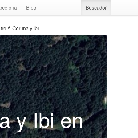
rcelona
Blog
Buscador
tre A-Coruna y Ibi
a y Ibi en