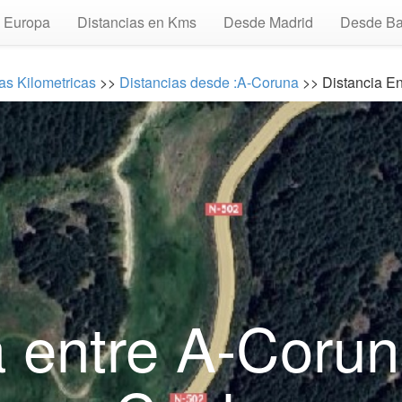
Europa
Distancias en Kms
Desde Madrid
Desde Ba
as Kilometricas
>>
Distancias desde :A-Coruna
>> Distancia En
 entre A-Corun