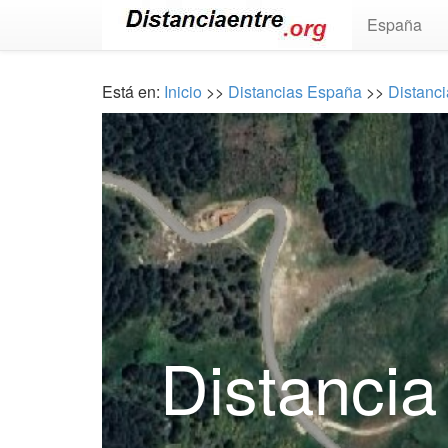
España
Está en:
Inicio
>>
Distancias España
>>
Distanci
Distancia