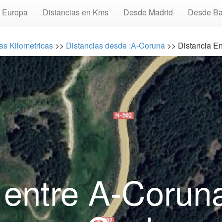
Europa
Distancias en Kms
Desde Madrid
Desde Ba
as Kilometricas
>>
Distancias desde :A-Coruna
>> Distancia En
 entre A-Coruna