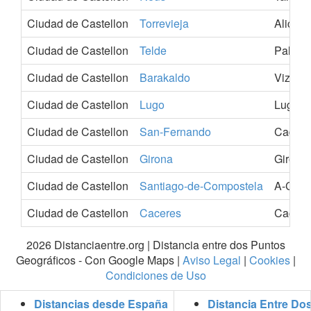
Ciudad de Castellon
Torrevieja
Alicant
Ciudad de Castellon
Telde
Palmas
Ciudad de Castellon
Barakaldo
Vizcay
Ciudad de Castellon
Lugo
Lugo
Ciudad de Castellon
San-Fernando
Cadiz
Ciudad de Castellon
Girona
Girona
Ciudad de Castellon
Santiago-de-Compostela
A-Coru
Ciudad de Castellon
Caceres
Cacere
2026 Distanciaentre.org | Distancia entre dos Puntos
Geográficos - Con Google Maps |
Aviso Legal
|
Cookies
|
Condiciones de Uso
Distancias desde España
Distancia Entre Do