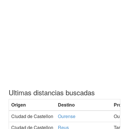
Ultimas distancias buscadas
Origen
Destino
Provin
Ciudad de Castellon
Ourense
Ourens
Ciudad de Castellon
Reus
Tarrag