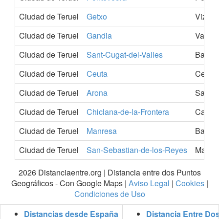
Ciudad de Teruel
Getxo
Vizcay
Ciudad de Teruel
Gandia
Valenc
Ciudad de Teruel
Sant-Cugat-del-Valles
Barcel
Ciudad de Teruel
Ceuta
Ceuta
Ciudad de Teruel
Arona
Santa-
Ciudad de Teruel
Chiclana-de-la-Frontera
Cadiz
Ciudad de Teruel
Manresa
Barcel
Ciudad de Teruel
San-Sebastian-de-los-Reyes
Madrid
2026 Distanciaentre.org | Distancia entre dos Puntos
Geográficos - Con Google Maps |
Aviso Legal
|
Cookies
|
Condiciones de Uso
Distancias desde España
Distancia Entre Do