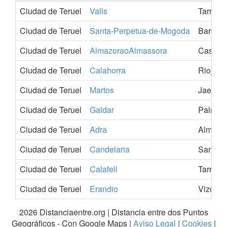
Ciudad de Teruel
Valls
Tarrago
Ciudad de Teruel
Santa-Perpetua-de-Mogoda
Barcelo
Ciudad de Teruel
AlmazoraoAlmassora
Castell
Ciudad de Teruel
Calahorra
Rioja-L
Ciudad de Teruel
Martos
Jaen
Ciudad de Teruel
Galdar
Palmas
Ciudad de Teruel
Adra
Almeria
Ciudad de Teruel
Candelaria
Santa-C
Ciudad de Teruel
Calafell
Tarrago
Ciudad de Teruel
Erandio
Vizcaya
2026 Distanciaentre.org | Distancia entre dos Puntos
Geográficos - Con Google Maps |
Aviso Legal
|
Cookies
|