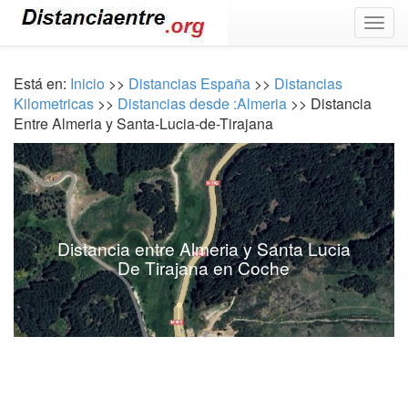
Togg
navig
Está en:
Inicio
>>
Distancias España
>>
Distancias
Kilometricas
>>
Distancias desde :Almeria
>> Distancia
Entre Almeria y Santa-Lucia-de-Tirajana
Distancia entre Almeria y Santa Lucia
De Tirajana en Coche