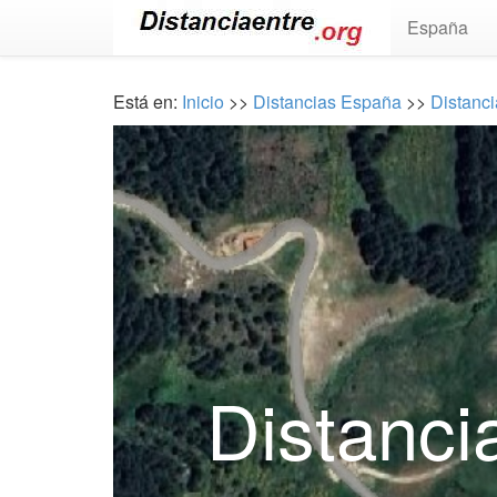
España
Está en:
Inicio
>>
Distancias España
>>
Distanci
Distanci