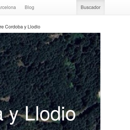
rcelona
Blog
Buscador
re Cordoba y Llodio
 y Llodio