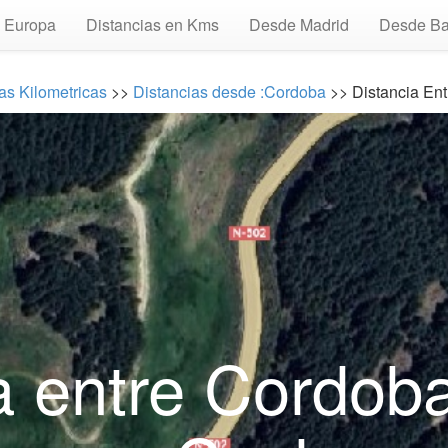
Europa
Distancias en Kms
Desde Madrid
Desde Ba
as Kilometricas
>>
Distancias desde :Cordoba
>> Distancia Ent
a entre Cordoba