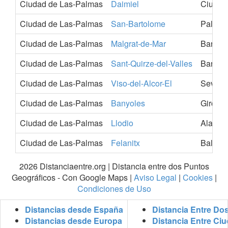
Ciudad de Las-Palmas
Daimiel
Ciudad
Ciudad de Las-Palmas
San-Bartolome
Palmas
Ciudad de Las-Palmas
Malgrat-de-Mar
Barcel
Ciudad de Las-Palmas
Sant-Quirze-del-Valles
Barcel
Ciudad de Las-Palmas
Viso-del-Alcor-El
Sevilla
Ciudad de Las-Palmas
Banyoles
Girona
Ciudad de Las-Palmas
Llodio
Alava
Ciudad de Las-Palmas
Felanitx
Balears
2026 Distanciaentre.org | Distancia entre dos Puntos
Geográficos - Con Google Maps |
Aviso Legal
|
Cookies
|
Condiciones de Uso
Distancias desde España
Distancia Entre Do
Distancias desde Europa
Distancia Entre Ci