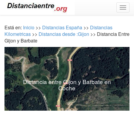
Togg
navig
Está en:
Inicio
>>
Distancias España
>>
Distancias
Kilometricas
>>
Distancias desde :Gijon
>> Distancia Entre
Gijon y Barbate
Distancia entre Gijon y Barbate en
Coche