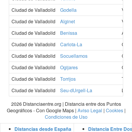
Ciudad de Valladolid
Godella
Vale
Ciudad de Valladolid
Alginet
Vale
Ciudad de Valladolid
Benissa
Alic
Ciudad de Valladolid
Carlota-La
Cor
Ciudad de Valladolid
Socuellamos
Ciud
Ciudad de Valladolid
Ogijares
Gra
Ciudad de Valladolid
Torrijos
Tole
Ciudad de Valladolid
Seu-dUrgell-La
Llei
2026 Distanciaentre.org | Distancia entre dos Puntos
Geográficos - Con Google Maps |
Aviso Legal
|
Cookies
|
Condiciones de Uso
Distancias desde España
Distancia Entre Do