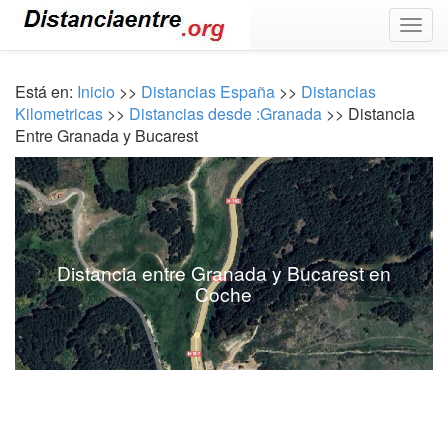
Togg
navig
Está en:
Inicio
>>
Distancias España
>>
Distancias
Kilometricas
>>
Distancias desde :Granada
>> Distancia
Entre Granada y Bucarest
Distancia entre Granada y Bucarest en
Coche