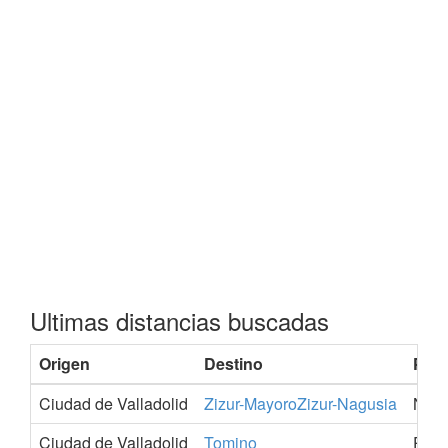
Ultimas distancias buscadas
Origen
Destino
Prov
Ciudad de Valladolid
Zizur-MayoroZizur-Nagusia
Nava
Ciudad de Valladolid
Tomino
Pont