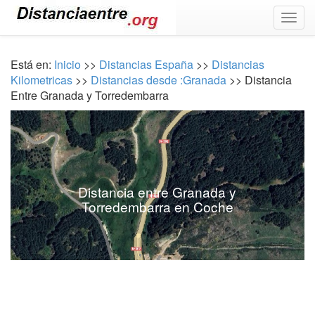
Togg
navig
Está en:
Inicio
>>
Distancias España
>>
Distancias
Kilometricas
>>
Distancias desde :Granada
>> Distancia
Entre Granada y Torredembarra
Distancia entre Granada y
Torredembarra en Coche