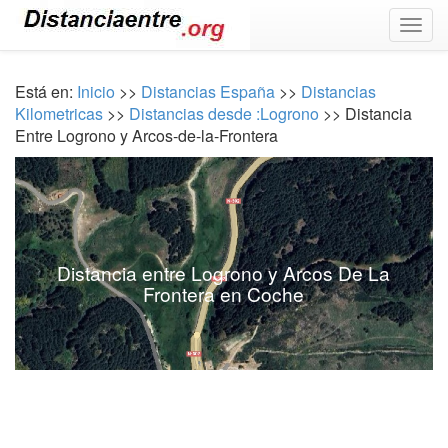
Togg
navig
Está en:
Inicio
>>
Distancias España
>>
Distancias
Kilometricas
>>
Distancias desde :Logrono
>> Distancia
Entre Logrono y Arcos-de-la-Frontera
Distancia entre Logrono y Arcos De La
Frontera en Coche