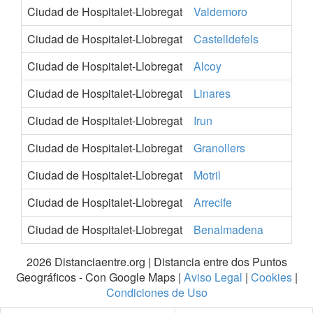
Ciudad de Hospitalet-Llobregat
Valdemoro
M
Ciudad de Hospitalet-Llobregat
Castelldefels
B
Ciudad de Hospitalet-Llobregat
Alcoy
A
Ciudad de Hospitalet-Llobregat
Linares
J
Ciudad de Hospitalet-Llobregat
Irun
G
Ciudad de Hospitalet-Llobregat
Granollers
B
Ciudad de Hospitalet-Llobregat
Motril
G
Ciudad de Hospitalet-Llobregat
Arrecife
P
Ciudad de Hospitalet-Llobregat
Benalmadena
M
2026 Distanciaentre.org | Distancia entre dos Puntos
Geográficos - Con Google Maps |
Aviso Legal
|
Cookies
|
Condiciones de Uso