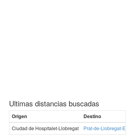
Ultimas distancias buscadas
Origen
Destino
P
Ciudad de Hospitalet-Llobregat
Prat-de-Llobregat-El
B