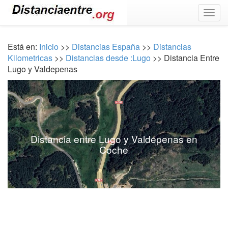
Togg
navig
Está en:
Inicio
>>
Distancias España
>>
Distancias
Kilometricas
>>
Distancias desde :Lugo
>> Distancia Entre
Lugo y Valdepenas
Distancia entre Lugo y Valdepenas en
Coche