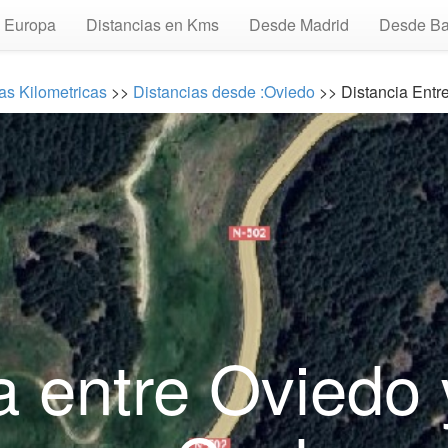
Europa
Distancias en Kms
Desde Madrid
Desde Ba
as Kilometricas
>>
Distancias desde :Oviedo
>> Distancia Entr
a entre Oviedo