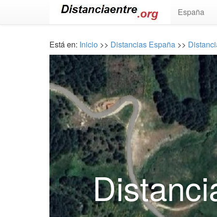
España
Está en:
Inicio
>>
Distancias España
>>
Distanci
Distanci