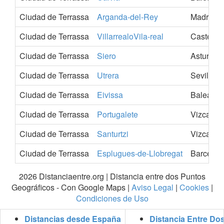
Ciudad de Terrassa
Arganda-del-Rey
Madrid
Ciudad de Terrassa
VillarrealoVila-real
Castellon
Ciudad de Terrassa
Siero
Asturias
Ciudad de Terrassa
Utrera
Sevilla
Ciudad de Terrassa
Eivissa
Balears-I
Ciudad de Terrassa
Portugalete
Vizcaya
Ciudad de Terrassa
Santurtzi
Vizcaya
Ciudad de Terrassa
Esplugues-de-Llobregat
Barcelon
2026 Distanciaentre.org | Distancia entre dos Puntos
Geográficos - Con Google Maps |
Aviso Legal
|
Cookies
|
Condiciones de Uso
Distancias desde España
Distancia Entre Do