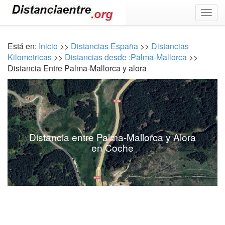
Togg
navig
Está en:
Inicio
>>
Distancias España
>>
Distancias
Kilometricas
>>
Distancias desde :Palma-Mallorca
>>
Distancia Entre Palma-Mallorca y alora
Distancia entre Palma-Mallorca y Alora
en Coche