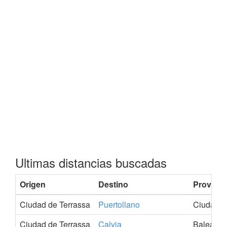
Ultimas distancias buscadas
Origen
Destino
Provinci
Ciudad de Terrassa
Puertollano
Ciudad-R
Ciudad de Terrassa
Calvia
Balears-I