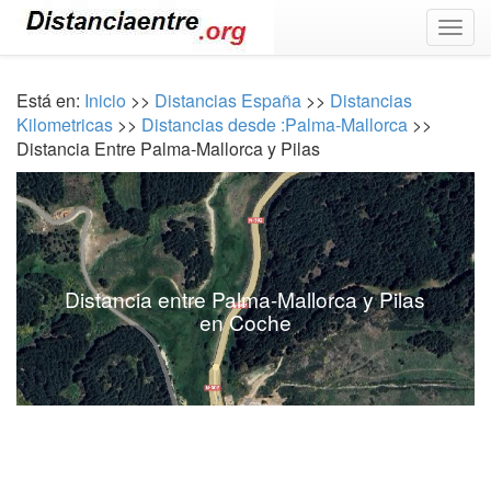
Togg
navig
Está en:
Inicio
>>
Distancias España
>>
Distancias
Kilometricas
>>
Distancias desde :Palma-Mallorca
>>
Distancia Entre Palma-Mallorca y Pilas
Distancia entre Palma-Mallorca y Pilas
en Coche