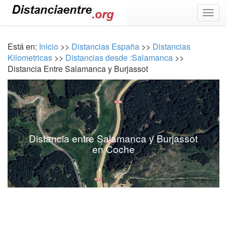
Togg
navig
Está en:
Inicio
>>
Distancias España
>>
Distancias
Kilometricas
>>
Distancias desde :Salamanca
>>
Distancia Entre Salamanca y Burjassot
Distancia entre Salamanca y Burjassot
en Coche