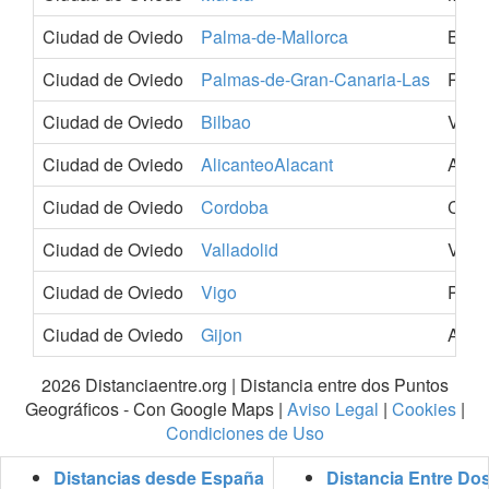
Ciudad de Oviedo
Palma-de-Mallorca
Balea
Ciudad de Oviedo
Palmas-de-Gran-Canaria-Las
Palm
Ciudad de Oviedo
Bilbao
Vizc
Ciudad de Oviedo
AlicanteoAlacant
Alica
Ciudad de Oviedo
Cordoba
Cord
Ciudad de Oviedo
Valladolid
Valla
Ciudad de Oviedo
Vigo
Pont
Ciudad de Oviedo
Gijon
Astur
2026 Distanciaentre.org | Distancia entre dos Puntos
Geográficos - Con Google Maps |
Aviso Legal
|
Cookies
|
Condiciones de Uso
Distancias desde España
Distancia Entre Do