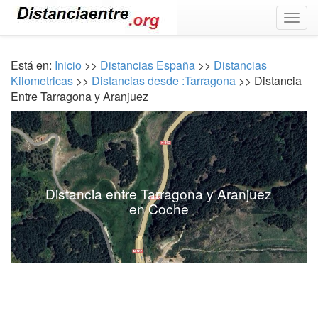
Togg
navig
Está en:
Inicio
>>
Distancias España
>>
Distancias
Kilometricas
>>
Distancias desde :Tarragona
>> Distancia
Entre Tarragona y Aranjuez
Distancia entre Tarragona y Aranjuez
en Coche