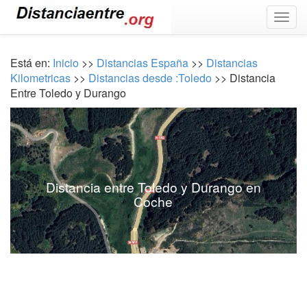
Togg
navig
Está en:
Inicio
>>
Distancias España
>>
Distancias
Kilometricas
>>
Distancias desde :Toledo
>> Distancia
Entre Toledo y Durango
Distancia entre Toledo y Durango en
Coche