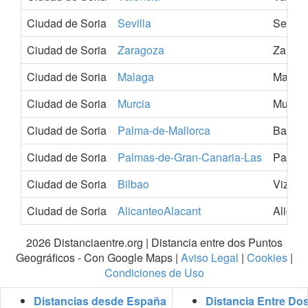
Ciudad de Soria
Sevilla
Sevilla
Ciudad de Soria
Zaragoza
Zarago
Ciudad de Soria
Malaga
Malag
Ciudad de Soria
Murcia
Murcia
Ciudad de Soria
Palma-de-Mallorca
Balears
Ciudad de Soria
Palmas-de-Gran-Canaria-Las
Palmas
Ciudad de Soria
Bilbao
Vizcay
Ciudad de Soria
AlicanteoAlacant
Alican
2026 Distanciaentre.org | Distancia entre dos Puntos
Geográficos - Con Google Maps |
Aviso Legal
|
Cookies
|
Condiciones de Uso
Distancias desde España
Distancia Entre Do