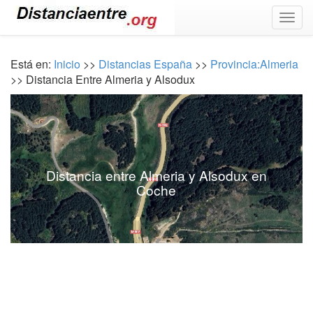
Togg
navig
Está en:
Inicio
>>
Distancias España
>>
Provincia:Almeria
>> Distancia Entre Almeria y Alsodux
Distancia entre Almeria y Alsodux en
Coche