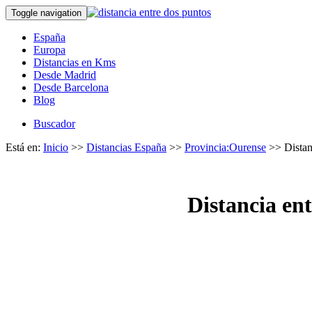
Toggle navigation
España
Europa
Distancias en Kms
Desde Madrid
Desde Barcelona
Blog
Buscador
Está en:
Inicio
>>
Distancias España
>>
Provincia:Ourense
>> Distan
Distancia en