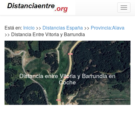
Togg
navig
Está en:
Inicio
>>
Distancias España
>>
Provincia:Alava
>> Distancia Entre Vitoria y Barrundia
Distancia entre Vitoria y Barrundia en
Coche