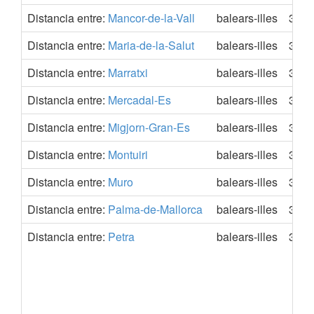
Distancia entre:
Mancor-de-la-Vall
balears-illes
39.7
Distancia entre:
Maria-de-la-Salut
balears-illes
39.6
Distancia entre:
Marratxi
balears-illes
39.5
Distancia entre:
Mercadal-Es
balears-illes
39.5
Distancia entre:
Migjorn-Gran-Es
balears-illes
39.5
Distancia entre:
Montuiri
balears-illes
39.5
Distancia entre:
Muro
balears-illes
39.5
Distancia entre:
Palma-de-Mallorca
balears-illes
39.5
Distancia entre:
Petra
balears-illes
39.6