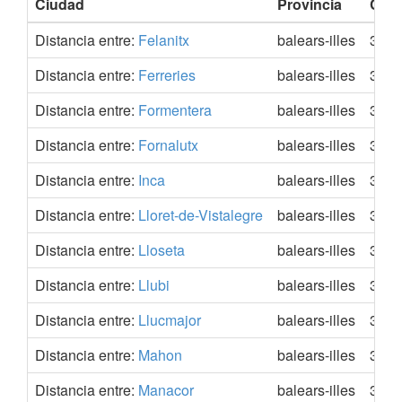
Ciudad
Provincia
Coo
Distancia entre:
Felanitx
balears-illes
39.4
Distancia entre:
Ferreries
balears-illes
39.9
Distancia entre:
Formentera
balears-illes
38.7
Distancia entre:
Fornalutx
balears-illes
39.7
Distancia entre:
Inca
balears-illes
39.7
Distancia entre:
Lloret-de-Vistalegre
balears-illes
39.6
Distancia entre:
Lloseta
balears-illes
39.7
Distancia entre:
Llubi
balears-illes
39.5
Distancia entre:
Llucmajor
balears-illes
39.4
Distancia entre:
Mahon
balears-illes
39.5
Distancia entre:
Manacor
balears-illes
39.5