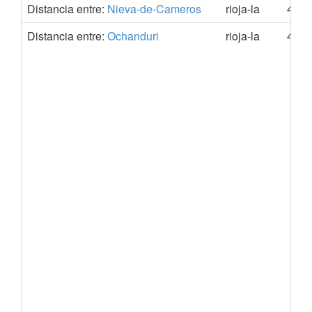
Distancia entre:
Nieva-de-Cameros
rioja-la
42.2
Distancia entre:
Ochanduri
rioja-la
42.5