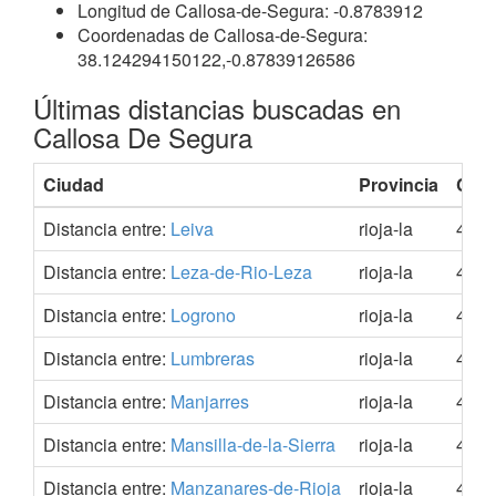
Longitud de Callosa-de-Segura: -0.8783912
Coordenadas de Callosa-de-Segura:
38.124294150122,-0.87839126586
Últimas distancias buscadas en
Callosa De Segura
Ciudad
Provincia
Coo
Distancia entre:
Leiva
rioja-la
42.5
Distancia entre:
Leza-de-Rio-Leza
rioja-la
42.3
Distancia entre:
Logrono
rioja-la
42.4
Distancia entre:
Lumbreras
rioja-la
42.0
Distancia entre:
Manjarres
rioja-la
42.3
Distancia entre:
Mansilla-de-la-Sierra
rioja-la
42.1
Distancia entre:
Manzanares-de-Rioja
rioja-la
42.3