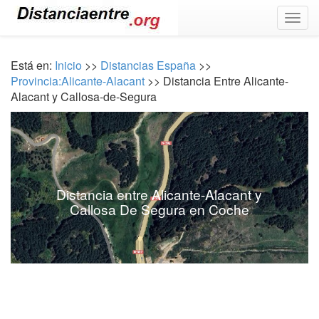
Togg
navig
Está en:
Inicio
>>
Distancias España
>>
Provincia:Alicante-Alacant
>> Distancia Entre Alicante-
Alacant y Callosa-de-Segura
Distancia entre Alicante-Alacant y
Callosa De Segura en Coche