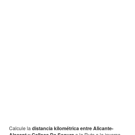
Calcule la
distancia kilométrica entre Alicante-
Alacant y Callosa De Segura
o la Ruta a la inversa