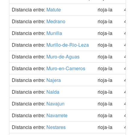
Distancia entre:
Matute
rioja-la
42.2
Distancia entre:
Medrano
rioja-la
42.3
Distancia entre:
Munilla
rioja-la
42.1
Distancia entre:
Murillo-de-Rio-Leza
rioja-la
42.4
Distancia entre:
Muro-de-Aguas
rioja-la
42.1
Distancia entre:
Muro-en-Cameros
rioja-la
42.2
Distancia entre:
Najera
rioja-la
42.4
Distancia entre:
Nalda
rioja-la
42.3
Distancia entre:
Navajun
rioja-la
41.9
Distancia entre:
Navarrete
rioja-la
42.4
Distancia entre:
Nestares
rioja-la
42.2