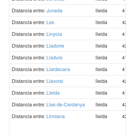
Distancia entre:
Juneda
lleida
41.53
Distancia entre:
Les
lleida
42.81
Distancia entre:
Linyola
lleida
41.7,
Distancia entre:
Lladorre
lleida
42.61
Distancia entre:
Lladurs
lleida
41.99
Distancia entre:
Llardecans
lleida
41.36
Distancia entre:
Llavorsi
lleida
42.48
Distancia entre:
Lleida
lleida
41.61
Distancia entre:
Lles-de-Cerdanya
lleida
42.4,
Distancia entre:
Llimiana
lleida
42.06