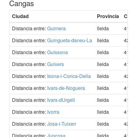
Cangas
Ciudad
Provincia
Coor
Distancia entre:
Guimera
lleida
41.56
Distancia entre:
Guingueta-daneu-La
lleida
42.58
Distancia entre:
Guissona
lleida
41.78
Distancia entre:
Guixers
lleida
41.99
Distancia entre:
Isona-i-Conca-Della
lleida
42.11
Distancia entre:
Ivars-de-Noguera
lleida
41.85
Distancia entre:
Ivars-dUrgell
lleida
41.56
Distancia entre:
Ivorra
lleida
41.76
Distancia entre:
Josa-i-Tuixen
lleida
42.35
Distancia entre:
Juncosa
lleida
41.36