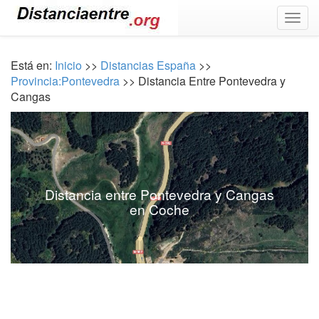
Togg
navig
Está en:
Inicio
>>
Distancias España
>>
Provincia:Pontevedra
>> Distancia Entre Pontevedra y
Cangas
Distancia entre Pontevedra y Cangas
en Coche