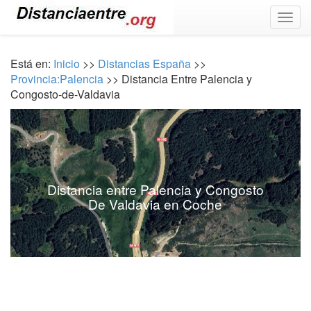
Togg
navig
Está en:
Inicio
>>
Distancias España
>>
Provincia:Palencia
>> Distancia Entre Palencia y
Congosto-de-Valdavia
Distancia entre Palencia y Congosto
De Valdavia en Coche