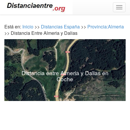
Togg
navig
Está en:
Inicio
>>
Distancias España
>>
Provincia:Almeria
>> Distancia Entre Almeria y Dalias
Distancia entre Almeria y Dalias en
Coche