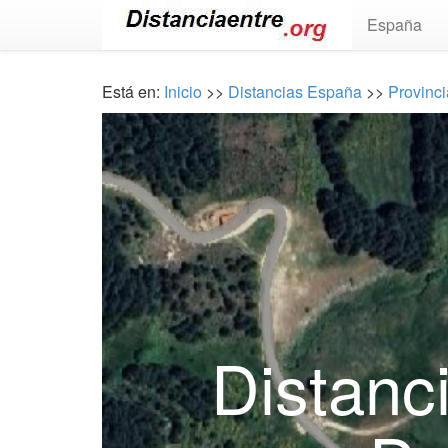
España
Está en:
Inicio
>>
Distancias España
>>
Provinc
Distanc