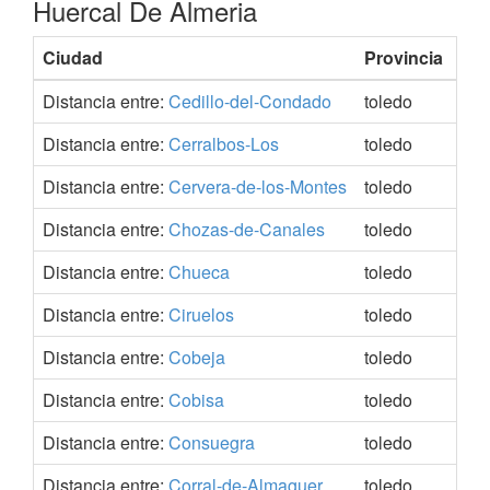
Huercal De Almeria
Ciudad
Provincia
Co
Distancia entre:
Cedillo-del-Condado
toledo
40.
Distancia entre:
Cerralbos-Los
toledo
40.
Distancia entre:
Cervera-de-los-Montes
toledo
40.
Distancia entre:
Chozas-de-Canales
toledo
40.
Distancia entre:
Chueca
toledo
39.
Distancia entre:
Ciruelos
toledo
39.
Distancia entre:
Cobeja
toledo
40.
Distancia entre:
Cobisa
toledo
39.
Distancia entre:
Consuegra
toledo
39.
Distancia entre:
Corral-de-Almaguer
toledo
39.