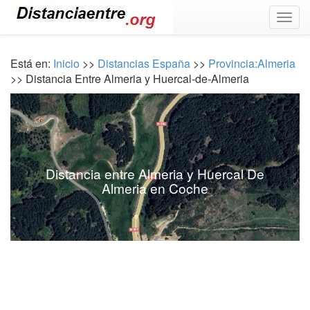
Togg
navig
Está en:
Inicio
>>
Distancias España
>>
Provincia:Almeria
>> Distancia Entre Almeria y Huercal-de-Almeria
Distancia entre Almeria y Huercal De
Almeria en Coche