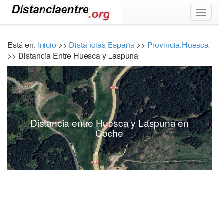
Togg
navig
Está en:
Inicio
>>
Distancias España
>>
Provincia:Huesca
>> Distancia Entre Huesca y Laspuna
Distancia entre Huesca y Laspuna en
Coche