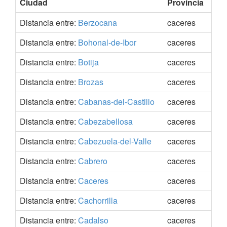
Ciudad
Provincia
Coo
Distancia entre:
Berzocana
caceres
39.
Distancia entre:
Bohonal-de-Ibor
caceres
39.
Distancia entre:
Botija
caceres
39.
Distancia entre:
Brozas
caceres
39.
Distancia entre:
Cabanas-del-Castillo
caceres
39.
Distancia entre:
Cabezabellosa
caceres
40.
Distancia entre:
Cabezuela-del-Valle
caceres
40.
Distancia entre:
Cabrero
caceres
40.
Distancia entre:
Caceres
caceres
39.
Distancia entre:
Cachorrilla
caceres
39.
Distancia entre:
Cadalso
caceres
40.