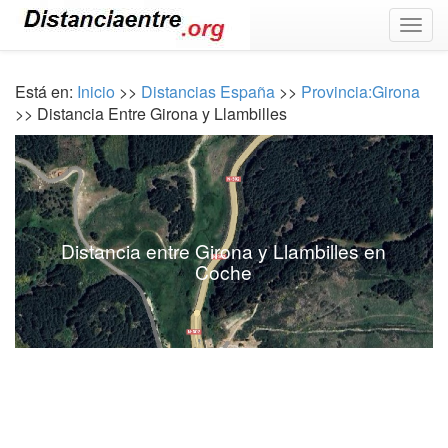
Togg
navig
Está en:
Inicio
>>
Distancias España
>>
Provincia:Girona
>> Distancia Entre Girona y Llambilles
Distancia entre Girona y Llambilles en
Coche