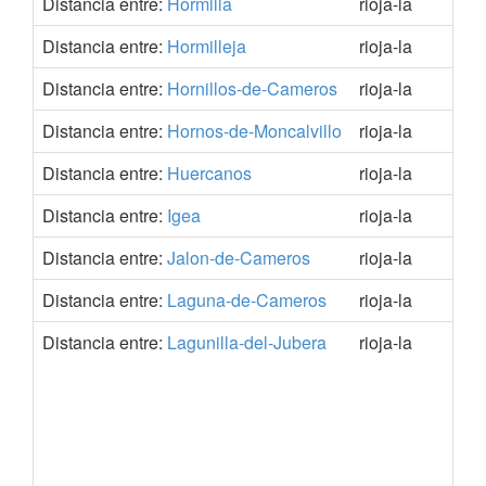
Distancia entre:
Hormilla
rioja-la
42.
Distancia entre:
Hormilleja
rioja-la
42.
Distancia entre:
Hornillos-de-Cameros
rioja-la
42.
Distancia entre:
Hornos-de-Moncalvillo
rioja-la
42.
Distancia entre:
Huercanos
rioja-la
42.
Distancia entre:
Igea
rioja-la
42.
Distancia entre:
Jalon-de-Cameros
rioja-la
42.
Distancia entre:
Laguna-de-Cameros
rioja-la
42.
Distancia entre:
Lagunilla-del-Jubera
rioja-la
42.