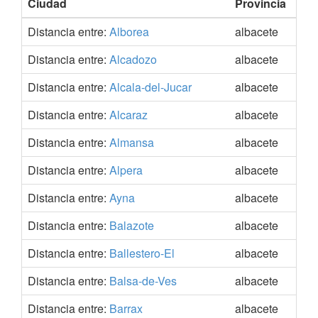
Ciudad
Provincia
Coo
Distancia entre:
Alborea
albacete
39.
Distancia entre:
Alcadozo
albacete
38.
Distancia entre:
Alcala-del-Jucar
albacete
39.
Distancia entre:
Alcaraz
albacete
38.
Distancia entre:
Almansa
albacete
38.
Distancia entre:
Alpera
albacete
38.
Distancia entre:
Ayna
albacete
38.
Distancia entre:
Balazote
albacete
38.
Distancia entre:
Ballestero-El
albacete
38.
Distancia entre:
Balsa-de-Ves
albacete
39.
Distancia entre:
Barrax
albacete
39.