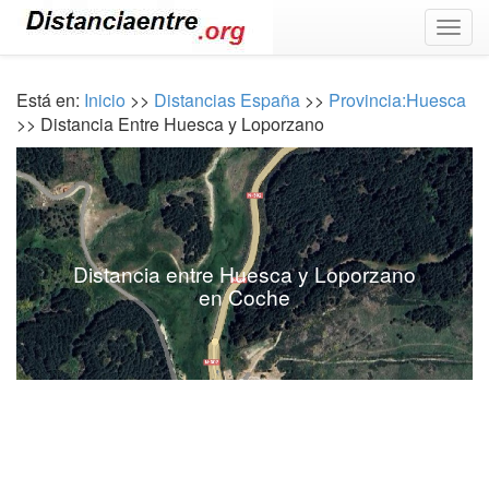
Togg
navig
Está en:
Inicio
>>
Distancias España
>>
Provincia:Huesca
>> Distancia Entre Huesca y Loporzano
Distancia entre Huesca y Loporzano
en Coche