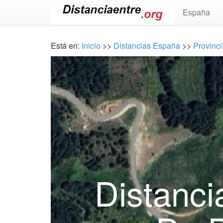
España
Está en:
Inicio
>>
Distancias España
>>
Provinc
Distanci