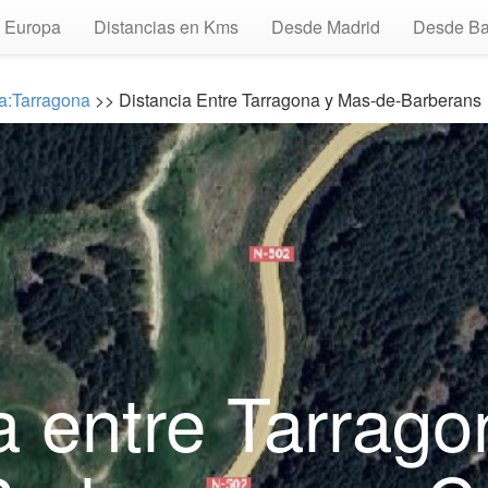
Europa
Distancias en Kms
Desde Madrid
Desde Ba
ia:Tarragona
>> Distancia Entre Tarragona y Mas-de-Barberans
a entre Tarrag