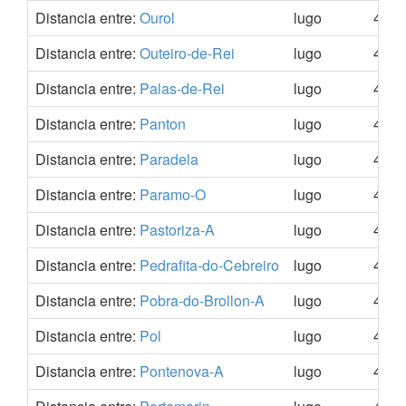
Distancia entre:
Ourol
lugo
43.5
Distancia entre:
Outeiro-de-Rei
lugo
43.1
Distancia entre:
Palas-de-Rei
lugo
42.8
Distancia entre:
Panton
lugo
42.5
Distancia entre:
Paradela
lugo
42.7
Distancia entre:
Paramo-O
lugo
43.0
Distancia entre:
Pastoriza-A
lugo
43.2
Distancia entre:
Pedrafita-do-Cebreiro
lugo
42.6
Distancia entre:
Pobra-do-Brollon-A
lugo
42.5
Distancia entre:
Pol
lugo
43.1
Distancia entre:
Pontenova-A
lugo
43.3