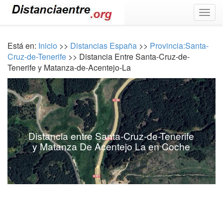
Togg
navig
Está en:
Inicio
>>
Distancias España
>>
Provincia:Santa-
Cruz-de-Tenerife
>> Distancia Entre Santa-Cruz-de-
Tenerife y Matanza-de-Acentejo-La
Distancia entre Santa-Cruz-de-Tenerife
y Matanza De Acentejo La en Coche