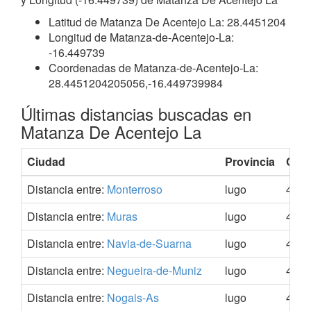
Latitud de Matanza De Acentejo La: 28.4451204
Longitud de Matanza-de-Acentejo-La:
-16.449739
Coordenadas de Matanza-de-Acentejo-La:
28.4451204205056,-16.449739984
Últimas distancias buscadas en
Matanza De Acentejo La
Ciudad
Provincia
Coo
Distancia entre:
Monterroso
lugo
42.8
Distancia entre:
Muras
lugo
43.5
Distancia entre:
Navia-de-Suarna
lugo
42.9
Distancia entre:
Negueira-de-Muniz
lugo
43.1
Distancia entre:
Nogais-As
lugo
42.7