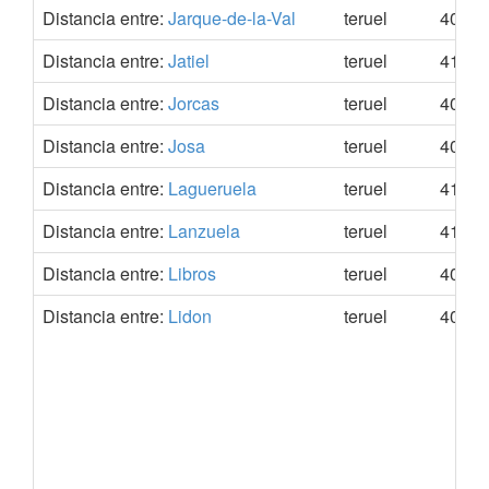
Distancia entre:
Jarque-de-la-Val
teruel
40.70
Distancia entre:
Jatiel
teruel
41.23
Distancia entre:
Jorcas
teruel
40.54
Distancia entre:
Josa
teruel
40.96
Distancia entre:
Lagueruela
teruel
41.02
Distancia entre:
Lanzuela
teruel
41.10
Distancia entre:
Libros
teruel
40.14
Distancia entre:
Lidon
teruel
40.72