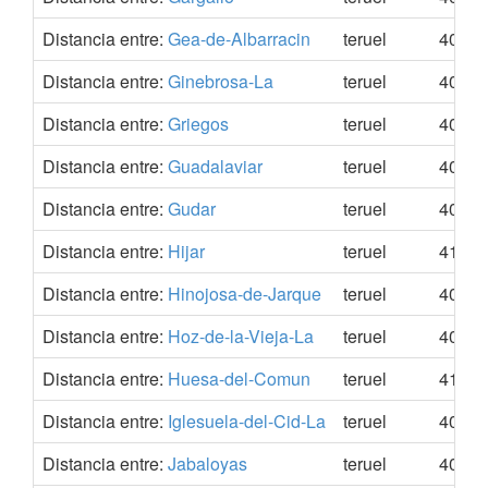
Distancia entre:
Gea-de-Albarracin
teruel
40.39
Distancia entre:
Ginebrosa-La
teruel
40.33
Distancia entre:
Griegos
teruel
40.44
Distancia entre:
Guadalaviar
teruel
40.40
Distancia entre:
Gudar
teruel
40.43
Distancia entre:
Hijar
teruel
41.16
Distancia entre:
Hinojosa-de-Jarque
teruel
40.67
Distancia entre:
Hoz-de-la-Vieja-La
teruel
40.93
Distancia entre:
Huesa-del-Comun
teruel
41.01
Distancia entre:
Iglesuela-del-Cid-La
teruel
40.33
Distancia entre:
Jabaloyas
teruel
40.23