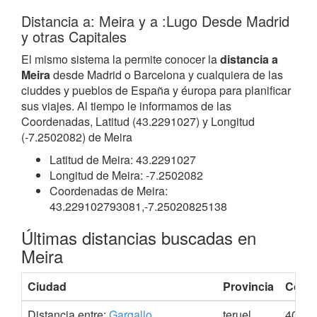
Distancia a: Meira y a :Lugo Desde Madrid
y otras Capitales
El mismo sistema la permite conocer la
distancia a
Meira
desde Madrid o Barcelona y cualquiera de las
ciuddes y pueblos de España y éuropa para planificar
sus viajes. Al tiempo le informamos de las
Coordenadas, Latitud (43.2291027) y Longitud
(-7.2502082) de Meira
Latitud de Meira: 43.2291027
Longitud de Meira: -7.2502082
Coordenadas de Meira:
43.229102793081,-7.25020825138
Últimas distancias buscadas en
Meira
Ciudad
Provincia
Coor
Distancia entre:
Gargallo
teruel
40.83