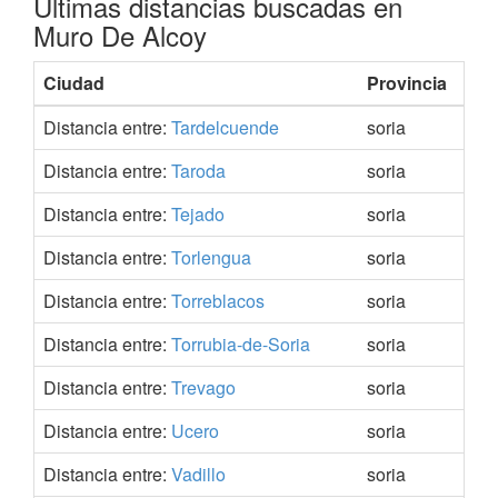
Últimas distancias buscadas en
Muro De Alcoy
Ciudad
Provincia
Coo
Distancia entre:
Tardelcuende
soria
41.
Distancia entre:
Taroda
soria
41.
Distancia entre:
Tejado
soria
41.
Distancia entre:
Torlengua
soria
41.
Distancia entre:
Torreblacos
soria
41.
Distancia entre:
Torrubia-de-Soria
soria
41.
Distancia entre:
Trevago
soria
41.
Distancia entre:
Ucero
soria
41.
Distancia entre:
Vadillo
soria
41.