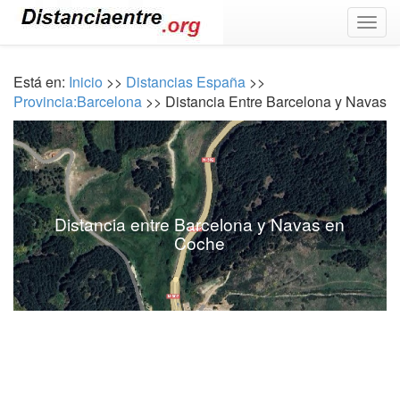
Togg
navig
Está en:
Inicio
>>
Distancias España
>>
Provincia:Barcelona
>> Distancia Entre Barcelona y Navas
Distancia entre Barcelona y Navas en
Coche