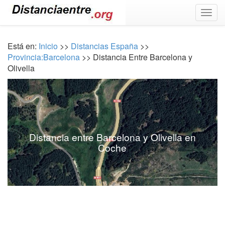
Togg
navig
Está en:
Inicio
>>
Distancias España
>>
Provincia:Barcelona
>> Distancia Entre Barcelona y
Olivella
Distancia entre Barcelona y Olivella en
Coche