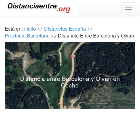
Togg
navig
Está en:
Inicio
>>
Distancias España
>>
Provincia:Barcelona
>> Distancia Entre Barcelona y Olvan
Distancia entre Barcelona y Olvan en
Coche