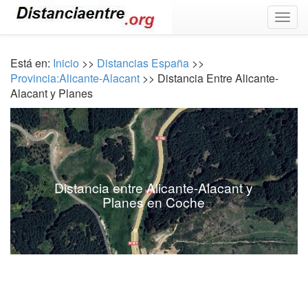
Togg
navig
Está en:
Inicio
>>
Distancias España
>>
Provincia:Alicante-Alacant
>> Distancia Entre Alicante-
Alacant y Planes
Distancia entre Alicante-Alacant y
Planes en Coche