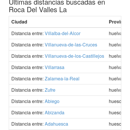
Últimas distancias buscadas en
Roca Del Valles La
Ciudad
Provincia
Distancia entre:
Villalba-del-Alcor
huelva
Distancia entre:
Villanueva-de-las-Cruces
huelva
Distancia entre:
Villanueva-de-los-Castillejos
huelva
Distancia entre:
Villarrasa
huelva
Distancia entre:
Zalamea-la-Real
huelva
Distancia entre:
Zufre
huelva
Distancia entre:
Abiego
huesca
Distancia entre:
Abizanda
huesca
Distancia entre:
Adahuesca
huesca