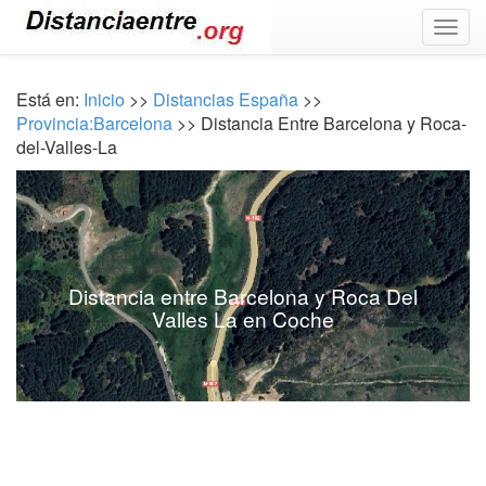
Togg
navig
Está en:
Inicio
>>
Distancias España
>>
Provincia:Barcelona
>> Distancia Entre Barcelona y Roca-
del-Valles-La
Distancia entre Barcelona y Roca Del
Valles La en Coche