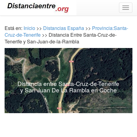
Togg
navig
Está en:
Inicio
>>
Distancias España
>>
Provincia:Santa-
Cruz-de-Tenerife
>> Distancia Entre Santa-Cruz-de-
Tenerife y San-Juan-de-la-Rambla
Distancia entre Santa-Cruz-de-Tenerife
y San Juan De La Rambla en Coche