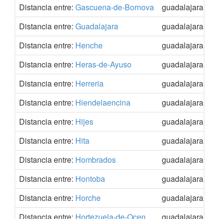
Distancia entre:
Gascuena-de-Bornova
guadalajara
4
Distancia entre:
Guadalajara
guadalajara
4
Distancia entre:
Henche
guadalajara
4
Distancia entre:
Heras-de-Ayuso
guadalajara
4
Distancia entre:
Herreria
guadalajara
4
Distancia entre:
Hiendelaencina
guadalajara
4
Distancia entre:
Hijes
guadalajara
4
Distancia entre:
Hita
guadalajara
4
Distancia entre:
Hombrados
guadalajara
4
Distancia entre:
Hontoba
guadalajara
4
Distancia entre:
Horche
guadalajara
4
Distancia entre:
Hortezuela-de-Ocen
guadalajara
4