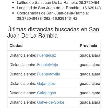
Latitud de San Juan De La Rambla: 28.3720494
Longitud de San-Juan-de-la-Rambla: -16.629143
Coordenadas de San-Juan-de-la-Rambla:
28.3720494384062,-16.629143142
Últimas distancias buscadas en San
Juan De La Rambla
Ciudad
Provincia
C
Distancia entre:
Fuentelsaz
guadalajara
4
Distancia entre:
Fuentelviejo
guadalajara
4
Distancia entre:
Fuentenovilla
guadalajara
4
Distancia entre:
Gajanejos
guadalajara
4
Distancia entre:
Galapagos
guadalajara
4
Distancia entre:
Galve-de-Sorbe
guadalajara
4