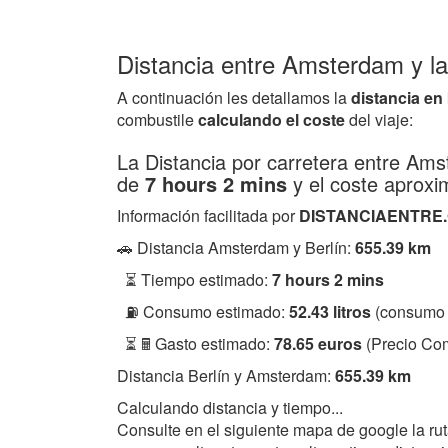
Distancia entre Amsterdam y la
A continuación les detallamos la
distancia en
combustile
calculando el coste
del viaje:
La Distancia por carretera entre Am
de
7 hours 2 mins
y el coste aprox
Información facilitada por
DISTANCIAENTRE
🚗 Distancia Amsterdam y Berlín:
655.39 km
⏳ Tiempo estimado:
7 hours 2 mins
⛽ Consumo estimado:
52.43 litros
(consumo 
⏳ 🖩 Gasto estimado:
78.65 euros
(Precio Com
Distancia Berlín y Amsterdam:
655.39 km
Calculando distancia y tiempo...
Consulte en el siguiente mapa de google la ru