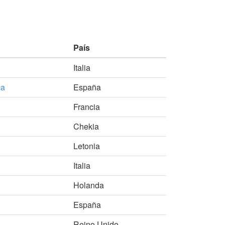
País
Italia
ca
España
Francia
Chekia
Letonia
Italia
Holanda
España
Reino Unido