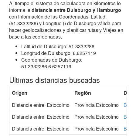
Al tiempo el sistema de calculadora en kilometros le
informa la
distancia entre Duisburgo y Hamburgo
con información de las Coordenadas, Latitud
(51.3332286) y Longitud () de Duisburgo válida para
hacer geolocalizaciones y planificar rutas y Viajes en
base a las coordenadas.
Latitud de Duisburgo: 51.3332286
Longitud de Duisburgo: 6.6257119
Coordenadas de Duisburgo:
51.3332286,6.6257119
Ultimas distancias buscadas
Origen
Región
Dest
Distancia entre: Estocolmo
Provincia Estocolmo
Bern
Distancia entre: Estocolmo
Provincia Estocolmo
Bruse
Distancia entre: Estocolmo
Provincia Estocolmo
Bucar