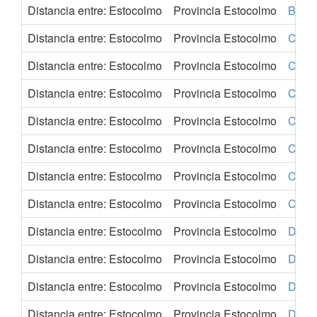
Distancia entre: Estocolmo
Provincia Estocolmo
Buda
Distancia entre: Estocolmo
Provincia Estocolmo
Cardi
Distancia entre: Estocolmo
Provincia Estocolmo
Colon
Distancia entre: Estocolmo
Provincia Estocolmo
Cons
Distancia entre: Estocolmo
Provincia Estocolmo
Cope
Distancia entre: Estocolmo
Provincia Estocolmo
Córd
Distancia entre: Estocolmo
Provincia Estocolmo
Coven
Distancia entre: Estocolmo
Provincia Estocolmo
Craco
Distancia entre: Estocolmo
Provincia Estocolmo
Dort
Distancia entre: Estocolmo
Provincia Estocolmo
Dres
Distancia entre: Estocolmo
Provincia Estocolmo
Dublí
Distancia entre: Estocolmo
Provincia Estocolmo
Duis