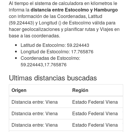
Al tiempo el sistema de calculadora en kilometros le
informa la
distancia entre Estocolmo y Hamburgo
con información de las Coordenadas, Latitud
(59.224443) y Longitud () de Estocolmo válida para
hacer geolocalizaciones y planificar rutas y Viajes en
base a las coordenadas.
Latitud de Estocolmo: 59.224443
Longitud de Estocolmo: 17.765876
Coordenadas de Estocolmo:
59.224443,17.765876
Ultimas distancias buscadas
Origen
Región
Des
Distancia entre: Viena
Estado Federal Viena
Utre
Distancia entre: Viena
Estado Federal Viena
Vale
Distancia entre: Viena
Estado Federal Viena
Vall